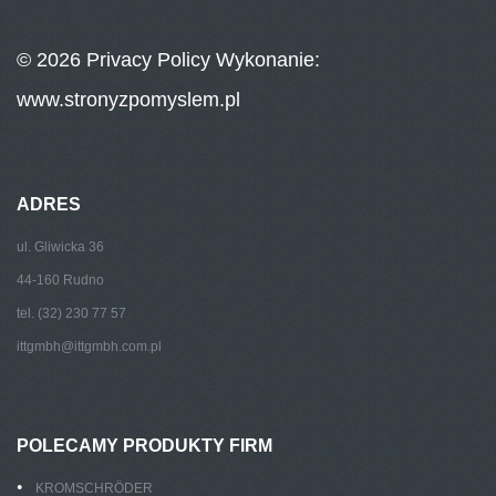
© 2026
Privacy Policy
Wykonanie:
www.stronyzpomyslem.pl
ADRES
ul. Gliwicka 36
44-160 Rudno
tel. (32) 230 77 57
ittgmbh@ittgmbh.com.pl
POLECAMY PRODUKTY FIRM
KROMSCHRÖDER