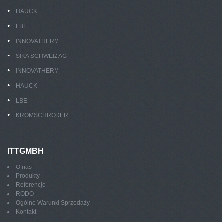
HAUCK
LBE
INNOVATHERM
SIKA SCHWEIZ AG
INNOVATHERM
HAUCK
LBE
KROMSCHRÖDER
ITTGMBH
O nas
Produkty
Referencje
RODO
Ogólne Warunki Sprzedaży
Kontakt