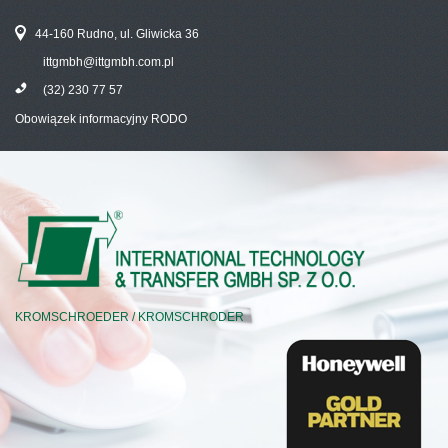
44-160 Rudno, ul. Gliwicka 36
ittgmbh@ittgmbh.com.pl
(32) 230 77 57
Obowiązek informacyjny RODO
KROMSCHROEDER / KROMSCHRODER