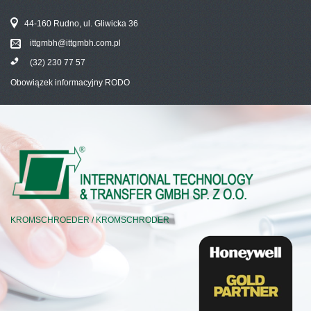
44-160 Rudno, ul. Gliwicka 36
ittgmbh@ittgmbh.com.pl
(32) 230 77 57
Obowiązek informacyjny RODO
KROMSCHROEDER / KROMSCHRODER