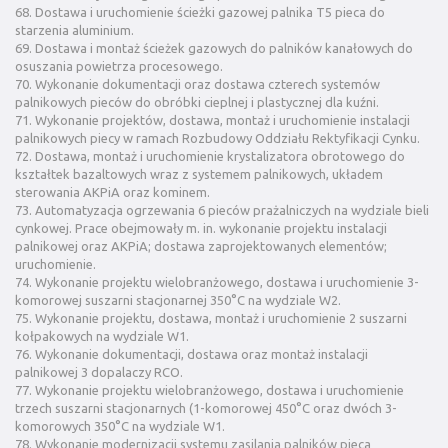
68. Dostawa i uruchomienie ścieżki gazowej palnika T5 pieca do
starzenia aluminium.
69. Dostawa i montaż ścieżek gazowych do palników kanałowych do
osuszania powietrza procesowego.
70. Wykonanie dokumentacji oraz dostawa czterech systemów
palnikowych pieców do obróbki cieplnej i plastycznej dla kuźni.
71. Wykonanie projektów, dostawa, montaż i uruchomienie instalacji
palnikowych piecy w ramach Rozbudowy Oddziału Rektyfikacji Cynku.
72. Dostawa, montaż i uruchomienie krystalizatora obrotowego do
kształtek bazaltowych wraz z systemem palnikowych, układem
sterowania AKPiA oraz kominem.
73. Automatyzacja ogrzewania 6 pieców prażalniczych na wydziale bieli
cynkowej. Prace obejmowały m. in. wykonanie projektu instalacji
palnikowej oraz AKPiA; dostawa zaprojektowanych elementów;
uruchomienie.
74. Wykonanie projektu wielobranżowego, dostawa i uruchomienie 3-
komorowej suszarni stacjonarnej 350°C na wydziale W2.
75. Wykonanie projektu, dostawa, montaż i uruchomienie 2 suszarni
kołpakowych na wydziale W1.
76. Wykonanie dokumentacji, dostawa oraz montaż instalacji
palnikowej 3 dopalaczy RCO.
77. Wykonanie projektu wielobranżowego, dostawa i uruchomienie
trzech suszarni stacjonarnych (1-komorowej 450°C oraz dwóch 3-
komorowych 350°C na wydziale W1.
78. Wykonanie modernizacji systemu zasilania palników pieca