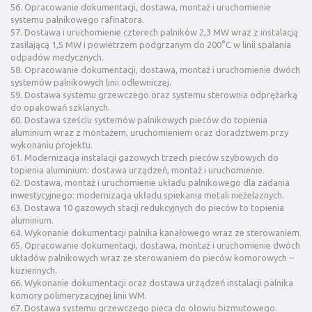
56. Opracowanie dokumentacji, dostawa, montaż i uruchomienie
systemu palnikowego rafinatora.
57. Dostawa i uruchomienie czterech palników 2,3 MW wraz z instalacją
zasilającą 1,5 MW i powietrzem podgrzanym do 200°C w linii spalania
odpadów medycznych.
58. Opracowanie dokumentacji, dostawa, montaż i uruchomienie dwóch
systemów palnikowych linii odlewniczej.
59. Dostawa systemu grzewczego oraz systemu sterownia odprężarką
do opakowań szklanych.
60. Dostawa sześciu systemów palnikowych pieców do topienia
aluminium wraz z montażem, uruchomieniem oraz doradztwem przy
wykonaniu projektu.
61. Modernizacja instalacji gazowych trzech pieców szybowych do
topienia aluminium: dostawa urządzeń, montaż i uruchomienie.
62. Dostawa, montaż i uruchomienie układu palnikowego dla zadania
inwestycyjnego: modernizacja układu spiekania metali nieżelaznych.
63. Dostawa 10 gazowych stacji redukcyjnych do pieców to topienia
aluminium.
64. Wykonanie dokumentacji palnika kanałowego wraz ze sterowaniem.
65. Opracowanie dokumentacji, dostawa, montaż i uruchomienie dwóch
układów palnikowych wraz ze sterowaniem do pieców komorowych –
kuziennych.
66. Wykonanie dokumentacji oraz dostawa urządzeń instalacji palnika
komory polimeryzacyjnej linii WM.
67. Dostawa systemu grzewczego pieca do ołowiu bizmutowego.