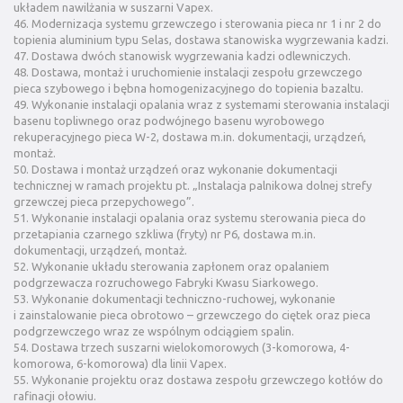
układem nawilżania w suszarni Vapex.
46. Modernizacja systemu grzewczego i sterowania pieca nr 1 i nr 2 do
topienia aluminium typu Selas, dostawa stanowiska wygrzewania kadzi.
47. Dostawa dwóch stanowisk wygrzewania kadzi odlewniczych.
48. Dostawa, montaż i uruchomienie instalacji zespołu grzewczego
pieca szybowego i bębna homogenizacyjnego do topienia bazaltu.
49. Wykonanie instalacji opalania wraz z systemami sterowania instalacji
basenu topliwnego oraz podwójnego basenu wyrobowego
rekuperacyjnego pieca W-2, dostawa m.in. dokumentacji, urządzeń,
montaż.
50. Dostawa i montaż urządzeń oraz wykonanie dokumentacji
technicznej w ramach projektu pt. „Instalacja palnikowa dolnej strefy
grzewczej pieca przepychowego”.
51. Wykonanie instalacji opalania oraz systemu sterowania pieca do
przetapiania czarnego szkliwa (fryty) nr P6, dostawa m.in.
dokumentacji, urządzeń, montaż.
52. Wykonanie układu sterowania zapłonem oraz opalaniem
podgrzewacza rozruchowego Fabryki Kwasu Siarkowego.
53. Wykonanie dokumentacji techniczno-ruchowej, wykonanie
i zainstalowanie pieca obrotowo – grzewczego do ciętek oraz pieca
podgrzewczego wraz ze wspólnym odciągiem spalin.
54. Dostawa trzech suszarni wielokomorowych (3-komorowa, 4-
komorowa, 6-komorowa) dla linii Vapex.
55. Wykonanie projektu oraz dostawa zespołu grzewczego kotłów do
rafinacji ołowiu.