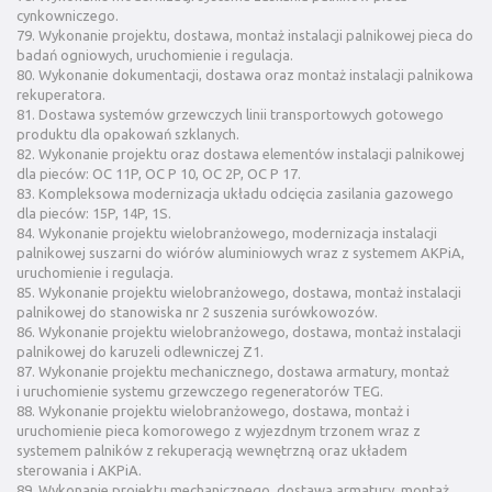
cynkowniczego.
79. Wykonanie projektu, dostawa, montaż instalacji palnikowej pieca do
badań ogniowych, uruchomienie i regulacja.
80. Wykonanie dokumentacji, dostawa oraz montaż instalacji palnikowa
rekuperatora.
81. Dostawa systemów grzewczych linii transportowych gotowego
produktu dla opakowań szklanych.
82. Wykonanie projektu oraz dostawa elementów instalacji palnikowej
dla pieców: OC 11P, OC P 10, OC 2P, OC P 17.
83. Kompleksowa modernizacja układu odcięcia zasilania gazowego
dla pieców: 15P, 14P, 1S.
84. Wykonanie projektu wielobranżowego, modernizacja instalacji
palnikowej suszarni do wiórów aluminiowych wraz z systemem AKPiA,
uruchomienie i regulacja.
85. Wykonanie projektu wielobranżowego, dostawa, montaż instalacji
palnikowej do stanowiska nr 2 suszenia surówkowozów.
86. Wykonanie projektu wielobranżowego, dostawa, montaż instalacji
palnikowej do karuzeli odlewniczej Z1.
87. Wykonanie projektu mechanicznego, dostawa armatury, montaż
i uruchomienie systemu grzewczego regeneratorów TEG.
88. Wykonanie projektu wielobranżowego, dostawa, montaż i
uruchomienie pieca komorowego z wyjezdnym trzonem wraz z
systemem palników z rekuperacją wewnętrzną oraz układem
sterowania i AKPiA.
89. Wykonanie projektu mechanicznego, dostawa armatury, montaż