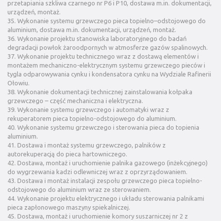
przetapiania szkliwa czarnego nr P6 i P10, dostawa m.in. dokumentacji,
urządzeń, montaż.
35. Wykonanie systemu grzewczego pieca topielno–odstojowego do
aluminium, dostawa m.in. dokumentacji, urządzeń, montaż.
36. Wykonanie projektu stanowiska laboratoryjnego do badań
degradacji powłok żaroodpornych w atmosferze gazów spalinowych.
37. Wykonanie projektu technicznego wraz z dostawą elementów i
montażem mechaniczno-elektrycznym systemu grzewczego pieców i
tygla odparowywania cynku i kondensatora cynku na Wydziale Rafinerii
Ołowiu.
38. Wykonanie dokumentacji technicznej zainstalowania kołpaka
grzewczego – część mechaniczna i elektryczna.
39. Wykonanie systemu grzewczego i automatyki wraz z
rekuperatorem pieca topielno-odstojowego do aluminium.
40. Wykonanie systemu grzewczego i sterowania pieca do topienia
aluminium.
41. Dostawa i montaż systemu grzewczego, palników z
autorekuperacją do pieca hartowniczego.
42. Dostawa, montaż i uruchomienie palnika gazowego (inżekcyjnego)
do wygrzewania kadzi odlewniczej wraz z oprzyrządowaniem.
43. Dostawa i montaż instalacji zespołu grzewczego pieca topielno-
odstojowego do aluminium wraz ze sterowaniem.
44. Wykonanie projektu elektrycznego i układu sterowania palnikami
pieca zapłonowego maszyny spiekalniczej.
45. Dostawa, montaż i uruchomienie komory suszarniczej nr 2 z