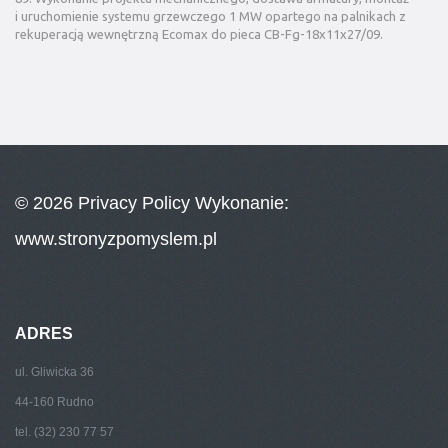
i uruchomienie systemu grzewczego 1 MW opartego na palnikach z
rekuperacją wewnętrzną Ecomax do pieca CB-Fg-18x11x27/09.
© 2026
Privacy Policy
Wykonanie:
www.stronyzpomyslem.pl
ADRES
ul. Gliwicka 36
44-160 Rudno
tel. (32) 230 77 57