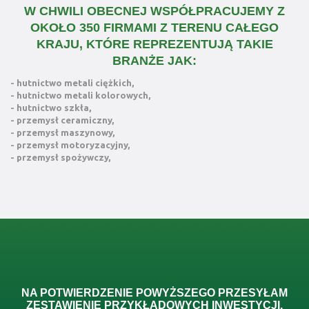
W CHWILI OBECNEJ WSPÓŁPRACUJEMY Z
OKOŁO 350 FIRMAMI Z TERENU CAŁEGO
KRAJU, KTÓRE REPREZENTUJĄ TAKIE
BRANŻE JAK:
- hutnictwo metali ciężkich,
- hutnictwo metali kolorowych,
- hutnictwo szkła,
- przemysł ceramiczny,
- przemysł maszynowy,
- przemysł motoryzacyjny,
- przemysł spożywczy,
NA POTWIERDZENIE POWYŻSZEGO PRZESYŁAM
ZESTAWIENIE PRZYKŁADOWYCH INWESTYCJI,