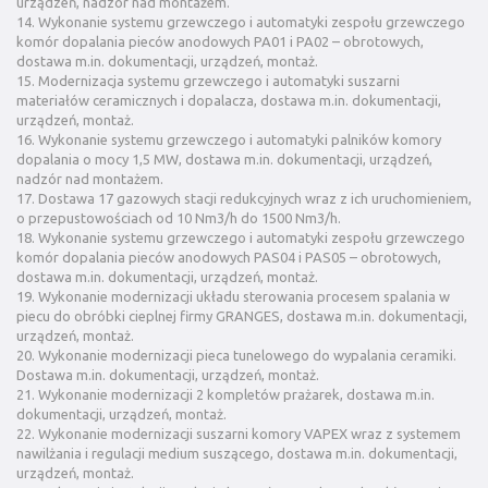
urządzeń, nadzór nad montażem.
14. Wykonanie systemu grzewczego i automatyki zespołu grzewczego
komór dopalania pieców anodowych PA01 i PA02 – obrotowych,
dostawa m.in. dokumentacji, urządzeń, montaż.
15. Modernizacja systemu grzewczego i automatyki suszarni
materiałów ceramicznych i dopalacza, dostawa m.in. dokumentacji,
urządzeń, montaż.
16. Wykonanie systemu grzewczego i automatyki palników komory
dopalania o mocy 1,5 MW, dostawa m.in. dokumentacji, urządzeń,
nadzór nad montażem.
17. Dostawa 17 gazowych stacji redukcyjnych wraz z ich uruchomieniem,
o przepustowościach od 10 Nm3/h do 1500 Nm3/h.
18. Wykonanie systemu grzewczego i automatyki zespołu grzewczego
komór dopalania pieców anodowych PAS04 i PAS05 – obrotowych,
dostawa m.in. dokumentacji, urządzeń, montaż.
19. Wykonanie modernizacji układu sterowania procesem spalania w
piecu do obróbki cieplnej firmy GRANGES, dostawa m.in. dokumentacji,
urządzeń, montaż.
20. Wykonanie modernizacji pieca tunelowego do wypalania ceramiki.
Dostawa m.in. dokumentacji, urządzeń, montaż.
21. Wykonanie modernizacji 2 kompletów prażarek, dostawa m.in.
dokumentacji, urządzeń, montaż.
22. Wykonanie modernizacji suszarni komory VAPEX wraz z systemem
nawilżania i regulacji medium suszącego, dostawa m.in. dokumentacji,
urządzeń, montaż.