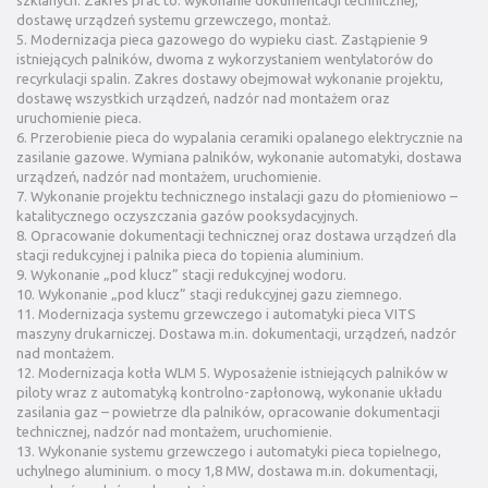
szklanych. Zakres prac to: wykonanie dokumentacji technicznej,
dostawę urządzeń systemu grzewczego, montaż.
5. Modernizacja pieca gazowego do wypieku ciast. Zastąpienie 9
istniejących palników, dwoma z wykorzystaniem wentylatorów do
recyrkulacji spalin. Zakres dostawy obejmował wykonanie projektu,
dostawę wszystkich urządzeń, nadzór nad montażem oraz
uruchomienie pieca.
6. Przerobienie pieca do wypalania ceramiki opalanego elektrycznie na
zasilanie gazowe. Wymiana palników, wykonanie automatyki, dostawa
urządzeń, nadzór nad montażem, uruchomienie.
7. Wykonanie projektu technicznego instalacji gazu do płomieniowo –
katalitycznego oczyszczania gazów pooksydacyjnych.
8. Opracowanie dokumentacji technicznej oraz dostawa urządzeń dla
stacji redukcyjnej i palnika pieca do topienia aluminium.
9. Wykonanie „pod klucz” stacji redukcyjnej wodoru.
10. Wykonanie „pod klucz” stacji redukcyjnej gazu ziemnego.
11. Modernizacja systemu grzewczego i automatyki pieca VITS
maszyny drukarniczej. Dostawa m.in. dokumentacji, urządzeń, nadzór
nad montażem.
12. Modernizacja kotła WLM 5. Wyposażenie istniejących palników w
piloty wraz z automatyką kontrolno-zapłonową, wykonanie układu
zasilania gaz – powietrze dla palników, opracowanie dokumentacji
technicznej, nadzór nad montażem, uruchomienie.
13. Wykonanie systemu grzewczego i automatyki pieca topielnego,
uchylnego aluminium. o mocy 1,8 MW, dostawa m.in. dokumentacji,