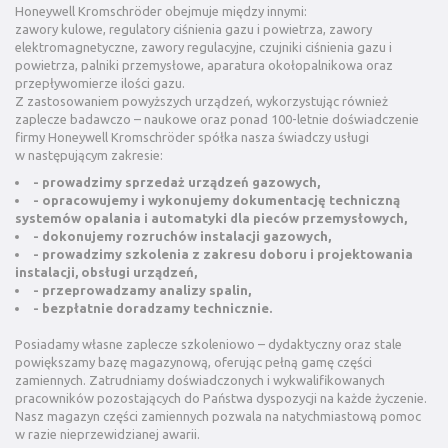
Honeywell Kromschröder obejmuje między innymi:
zawory kulowe, regulatory ciśnienia gazu i powietrza, zawory
elektromagnetyczne, zawory regulacyjne, czujniki ciśnienia gazu i
powietrza, palniki przemysłowe, aparatura okołopalnikowa oraz
przepływomierze ilości gazu.
Z zastosowaniem powyższych urządzeń, wykorzystując również
zaplecze badawczo – naukowe oraz ponad 100-letnie doświadczenie
firmy Honeywell Kromschröder spółka nasza świadczy usługi
w następującym zakresie:
- prowadzimy sprzedaż urządzeń gazowych,
- opracowujemy i wykonujemy dokumentację techniczną
systemów opalania i automatyki dla pieców przemysłowych,
- dokonujemy rozruchów instalacji gazowych,
- prowadzimy szkolenia z zakresu doboru i projektowania
instalacji, obsługi urządzeń,
- przeprowadzamy analizy spalin,
- bezpłatnie doradzamy technicznie.
Posiadamy własne zaplecze szkoleniowo – dydaktyczny oraz stale
powiększamy bazę magazynową, oferując pełną gamę części
zamiennych. Zatrudniamy doświadczonych i wykwalifikowanych
pracowników pozostających do Państwa dyspozycji na każde życzenie.
Nasz magazyn części zamiennych pozwala na natychmiastową pomoc
w razie nieprzewidzianej awarii.