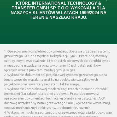
KTÓRE INTERNATIONAL TECHNOLOGY &
TRANSFER GMBH SP. Z O.O. WYKONAŁA DLA
NASZYCH KLIENTÓW W LATACH 1999/2024 NA
TERENIE NASZEGO KRAJU.
1. Opracowanie kompletnej dokumentacji, dostawa urządzeń systemu
grzewczego i AKP na Wydział Rektyfikacji Cynku. Prace obejmowały
między innymi wyposażenie 13 jednostek piecowych do obróbki cynku
w niezbędne urządzenia oraz wykonanie 40 jednostek palników
ręcznych wraz z punktami zasilającymi je w gaz.
2. Wykonanie dokumentacji projektowej systemu grzewczego pieca
tunelowego do wypalania grafitu na podstawie szczątkowych
projektów oraz inwentaryzacji stanu faktycznego.
3. Wykonanie kompleksowej modernizacji trzech pieców do obróbki
termicznej (żarzaków) dla jednej z odlewni. Prace obejmowały:
opracowanie dokumentacji technicznej branży energetycznej i AKP,
dostawę urządzeń systemu grzewczego i AKP, wykonanie wizualizacji,
montaż mechaniczny i elektryczny, uruchomienie, rozruch.
4. Wykonanie modernizacji zespołu grzewczego odprężarki opakowań