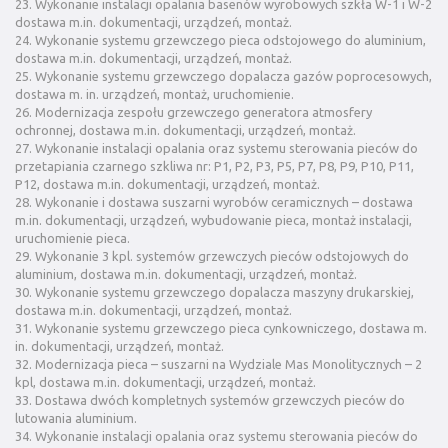
23. Wykonanie instalacji opalania basenów wyrobowych szkła W-1 i W-2
dostawa m.in. dokumentacji, urządzeń, montaż.
24. Wykonanie systemu grzewczego pieca odstojowego do aluminium,
dostawa m.in. dokumentacji, urządzeń, montaż.
25. Wykonanie systemu grzewczego dopalacza gazów poprocesowych,
dostawa m. in. urządzeń, montaż, uruchomienie.
26. Modernizacja zespołu grzewczego generatora atmosfery
ochronnej, dostawa m.in. dokumentacji, urządzeń, montaż.
27. Wykonanie instalacji opalania oraz systemu sterowania pieców do
przetapiania czarnego szkliwa nr: P1, P2, P3, P5, P7, P8, P9, P10, P11,
P12, dostawa m.in. dokumentacji, urządzeń, montaż.
28. Wykonanie i dostawa suszarni wyrobów ceramicznych – dostawa
m.in. dokumentacji, urządzeń, wybudowanie pieca, montaż instalacji,
uruchomienie pieca.
29. Wykonanie 3 kpl. systemów grzewczych pieców odstojowych do
aluminium, dostawa m.in. dokumentacji, urządzeń, montaż.
30. Wykonanie systemu grzewczego dopalacza maszyny drukarskiej,
dostawa m.in. dokumentacji, urządzeń, montaż.
31. Wykonanie systemu grzewczego pieca cynkowniczego, dostawa m.
in. dokumentacji, urządzeń, montaż.
32. Modernizacja pieca – suszarni na Wydziale Mas Monolitycznych – 2
kpl, dostawa m.in. dokumentacji, urządzeń, montaż.
33. Dostawa dwóch kompletnych systemów grzewczych pieców do
lutowania aluminium.
34. Wykonanie instalacji opalania oraz systemu sterowania pieców do