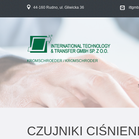
44-160 Rudno, ul. Gliwicka 36
ittgm
KROMSCHROEDER / KROMSCHRODER
CZUJNIKI CIŚNIEN