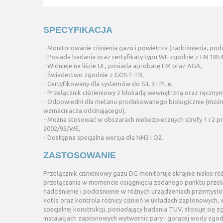
SPECYFIKACJA
- Monitorowanie ciśnienia gazu i powietrza (nadciśnienia, podci
- Posiada badania oraz certyfikaty typu WE zgodnie z EN 1854
- Widnieje na liście UL, posiada aprobatę FM oraz AGA,
- Świadectwo zgodnie z GOST-TR,
- Certyfikowany dla systemów do SIL 3 i PL e,
- Przełącznik ciśnieniowy z blokadą wewnętrzną oraz ręczn
- Odpowiedni dla metanu produkowanego biologicznie (można
wzmacniacza odcinającego),
- Można stosować w obszarach niebezpiecznych strefy 1 i 2 
2002/95/WE,
- Dostępna specjalna wersja dla NH3 i O2.
ZASTOSOWANIE
Przełącznik ciśnieniowy gazu DG monitoruje skrajnie niskie ró
przełączania w momencie osiągnięcia zadanego punktu przełą
nadciśnienie i podciśnienie w różnych urządzeniach przemys
kotła oraz kontrola różnicy ciśnień w układach zapłonowych, w
specjalnej konstrukcji, posiadający badania TÜV, stosuje się
instalacjach zapłonowych wytwornic pary i gorącej wody zgodnie