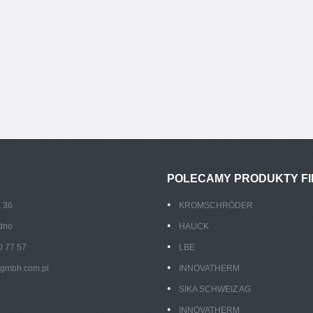
POLECAMY PRODUKTY F
a 36
KROMSCHRÖDER
dno
HAUCK
30 77 57
LBE
tgmbh.com.pl
INNOVATHERM
SIKA SCHWEIZ AG
INNOVATHERM