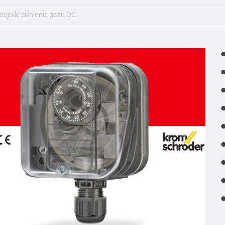
zujniki ciśnienia gazu DG