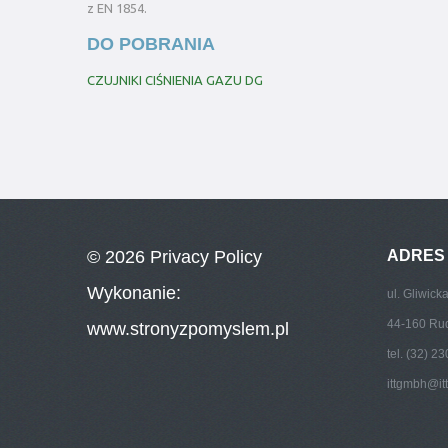
z EN 1854.
DO POBRANIA
CZUJNIKI CIŚNIENIA GAZU DG
© 2026
Privacy Policy
ADRES
Wykonanie:
ul. Gliwick
44-160 Ru
www.stronyzpomyslem.pl
tel. (32) 2
ittgmbh@it