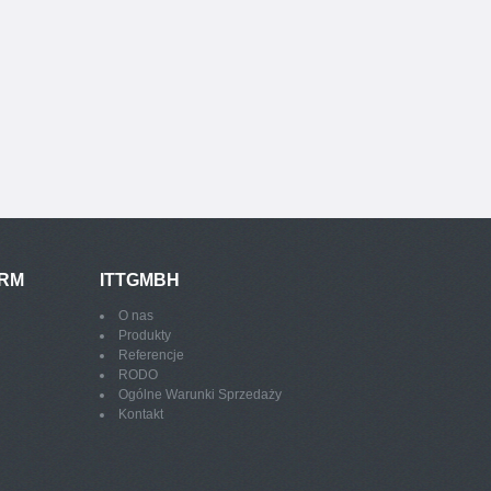
IRM
ITTGMBH
O nas
Produkty
Referencje
RODO
Ogólne Warunki Sprzedaży
Kontakt