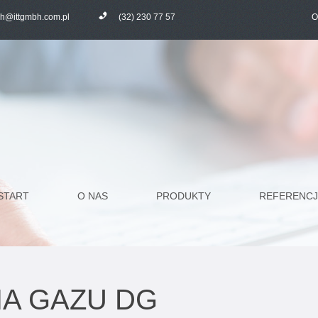
bh@ittgmbh.com.pl
(32) 230 77 57
O
START
O NAS
PRODUKTY
REFERENCJ
IA GAZU DG