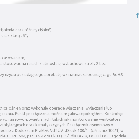
śnienia oraz różnicy ciśnień),
 oraz klasą „S”,
ym kasowaniem,
 stosować na rurach z atmosferą wybuchową strefy 2 bez
przy użyciu posiadającego aprobatę wzmacniacza odcinającego RoHS
żnice ciśnień oraz wykonuje operacje włączania, wyłączania lub
czania. Punkt przełączania można regulować pokrętłem. Kontroluje
łowych gazowo-powietrznych, takich jak monitorowanie wentylatora
entylacyjnych oraz klimatyzacyjnych. Przełącznik ciśnieniowy o
 zgodnie z Kodeksem Praktyk VdTÜV „Druck 100/1” (ciśnienie 100/1) w
 z TRD 604, par. 3.6.4 oraz klasą „S” dla DG..B, DG..U i DG..I zgodnie