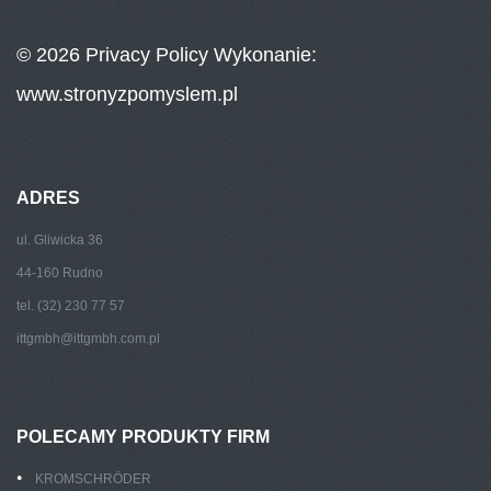
© 2026
Privacy Policy
Wykonanie:
www.stronyzpomyslem.pl
ADRES
ul. Gliwicka 36
44-160 Rudno
tel. (32) 230 77 57
ittgmbh@ittgmbh.com.pl
POLECAMY PRODUKTY FIRM
KROMSCHRÖDER