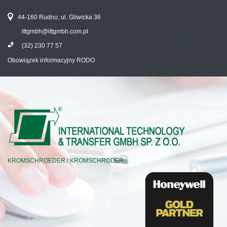
44-160 Rudno, ul. Gliwicka 36
ittgmbh@ittgmbh.com.pl
(32) 230 77 57
Obowiązek informacyjny RODO
KROMSCHROEDER / KROMSCHRODER