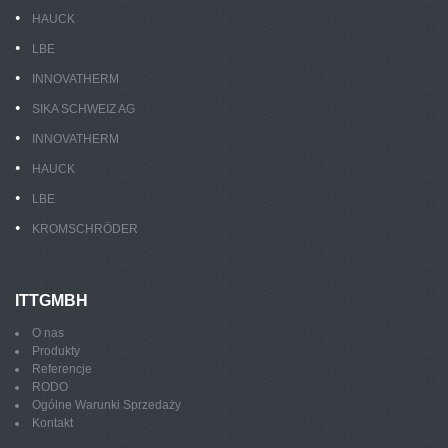
HAUCK
LBE
INNOVATHERM
SIKA SCHWEIZ AG
INNOVATHERM
HAUCK
LBE
KROMSCHRÖDER
ITTGMBH
O nas
Produkty
Referencje
RODO
Ogólne Warunki Sprzedaży
Kontakt